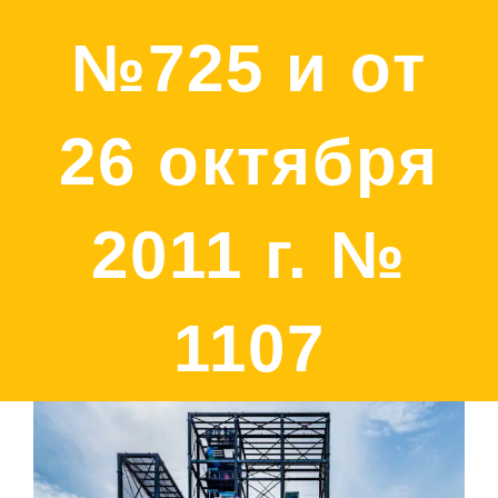
№725 и от
26 октября
2011 г. №
1107
View
Larger
Image