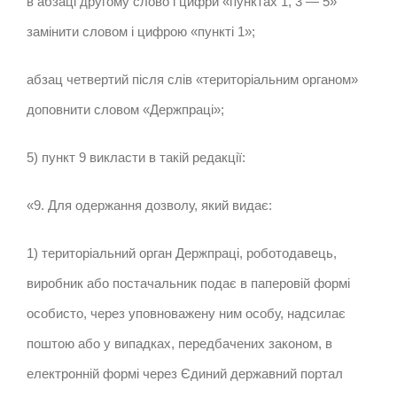
в абзаці другому слово і цифри «пунктах 1, 3 — 5»
замінити словом і цифрою «пункті 1»;
абзац четвертий після слів «територіальним органом»
доповнити словом «Держпраці»;
5) пункт 9 викласти в такій редакції:
«9. Для одержання дозволу, який видає:
1) територіальний орган Держпраці, роботодавець,
виробник або постачальник подає в паперовій формі
особисто, через уповноважену ним особу, надсилає
поштою або у випадках, передбачених законом, в
електронній формі через Єдиний державний портал