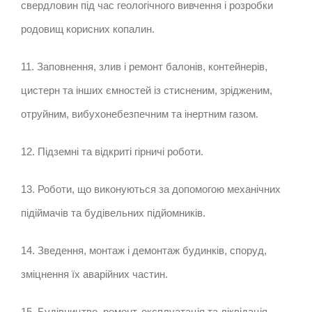
свердловин під час геологічного вивчення і розробки
родовищ корисних копалин.
11. Заповнення, злив і ремонт балонів, контейнерів,
цистерн та інших ємностей із стисненим, зрідженим,
отруйним, вибухонебезпечним та інертним газом.
12. Підземні та відкриті гірничі роботи.
13. Роботи, що виконуються за допомогою механічних
підіймачів та будівельних підйомників.
14. Зведення, монтаж і демонтаж будинків, споруд,
зміцнення їх аварійних частин.
15. Будівництво, ремонт, експлуатація та ліквідація