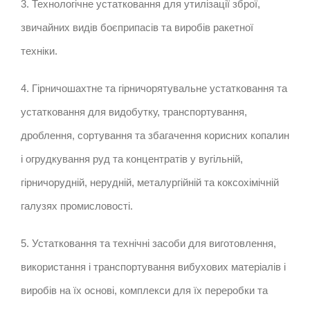
3. Технологічне устатковання для утилізації зброї,
звичайних видів боєприпасів та виробів ракетної
техніки.
4. Гірничошахтне та гірничорятувальне устатковання та
устатковання для видобутку, транспортування,
дроблення, сортування та збагачення корисних копалин
і огрудкування руд та концентратів у вугільній,
гірничорудній, нерудній, металургійній та коксохімічній
галузях промисловості.
5. Устатковання та технічні засоби для виготовлення,
використання і транспортування вибухових матеріалів і
виробів на їх основі, комплекси для їх переробки та