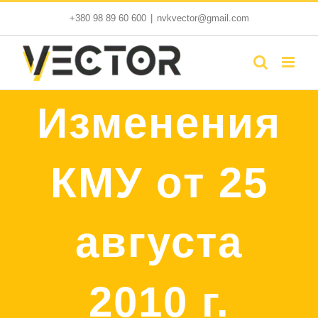
Skip
+380 98 89 60 600
|
nvkvector@gmail.com
to
content
Изменения
КМУ от 25
августа
2010 г.