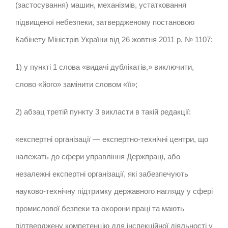
(застосування) машин, механізмів, устатковання
підвищеної небезпеки, затвердженому постановою
Кабінету Міністрів України від 26 жовтня 2011 р. № 1107:
1) у пункті 1 слова «видачі дублікатів,» виключити,
слово «його» замінити словом «її»;
2) абзац третій пункту 3 викласти в такій редакції:
«експертні організації — експертно-технічні центри, що
належать до сфери управління Держпраці, або
незалежні експертні організації, які забезпечують
науково-технічну підтримку державного нагляду у сфері
промислової безпеки та охорони праці та мають
підтверджену компетенцію для інспекційної діяльності у